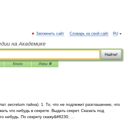
Запомнить сайт
Словарь на свой сайт
RU
едии на Академике
Найти!
Книги
Игры ⚽
ат. secretum тайна). 1. То, что не подлежит разглашению, что
ать что нибудь в секрете. Выдать секрет. Сказать под
го нибудь. По секрету скажу&#8230; …