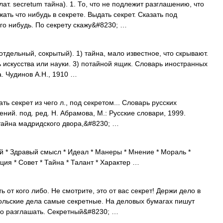
ат. secretum тайна). 1. То, что не подлежит разглашению, что
ать что нибудь в секрете. Выдать секрет. Сказать под
го нибудь. По секрету скажу&#8230; …
s отдельный, сокрытый). 1) тайна, мало известное, что скрывают.
 искусства или науки. 3) потайной ящик. Словарь иностранных
а. Чудинов А.Н., 1910 …
ть секрет из чего л., под секретом... Словарь русских
ий. под. ред. Н. Абрамова, М.: Русские словари, 1999.
, тайна мадридского двора,&#8230; …
й * Здравый смысл * Идеал * Манеры * Мнение * Мораль *
ция * Совет * Тайна * Талант * Характер …
ь от кого либо. Не смотрите, это от вас секрет! Держи дело в
осольские дела самые секретные. На деловых бумагах пишут
жно разглашать. Секретный&#8230; …